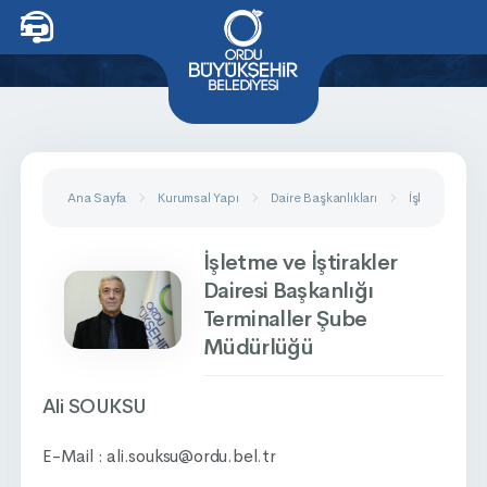
Ana Sayfa
Kurumsal Yapı
Daire Başkanlıkları
İşletme Ve İşt
İşletme ve İştirakler
Dairesi Başkanlığı
Terminaller Şube
Müdürlüğü
Ali SOUKSU
E-Mail : ali.souksu@ordu.bel.tr