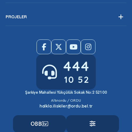
Davet
Ordu Tarihi
Tarım
Nüfus Bilgileri
PROJELER
Fındık
Tamamlanan Projeleri
Ordu Kent Konseyi
Devam Eden Projeler
Bilgi Edinme
Planlanan Projeler
Parklarımız
Tesislerimiz
444
10 52
Şarkiye Mahallesi Yükçülük Sokak No:2 52100
Altınordu / ORDU
halkla.iliskiler@ordu.bel.tr