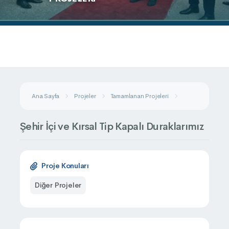
Ana Sayfa
Projeler
Tamamlanan Projeleri
Şehir İçi Ve Kırsa
Şehir İçi ve Kırsal Tip Kapalı Duraklarımız
Proje Konuları
Diğer Projeler