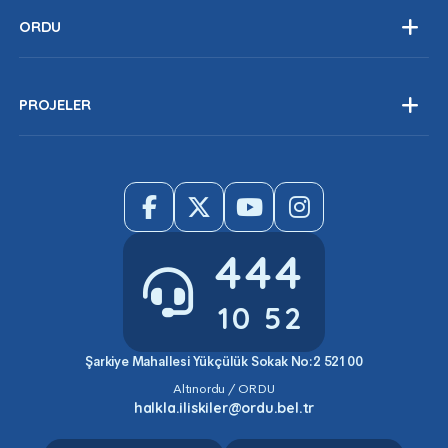
Çerez Politikası
İtfaiye
ORDU
Davet
Ordu Tarihi
Tarım
Nüfus Bilgileri
PROJELER
Fındık
Tamamlanan Projeleri
Ordu Kent Konseyi
Devam Eden Projeler
Bilgi Edinme
Planlanan Projeler
Parklarımız
Tesislerimiz
444
10 52
Şarkiye Mahallesi Yükçülük Sokak No:2 52100
Altınordu / ORDU
halkla.iliskiler@ordu.bel.tr