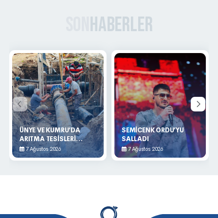
Son
Haberler
ÜNYE VE KUMRU’DA
SEMİCENK ORDU’YU
ARITMA TESİSLERİ
SALLADI
YENİLENİYOR
7 Ağustos 2026
7 Ağustos 2026